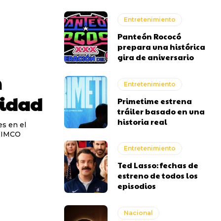
Entretenimiento
Panteón Rococó
prepara una histórica
gira de aniversario
n
Entretenimiento
vidad
Primetime estrena
tráiler basado en una
historia real
es en el
l IMCO
Entretenimiento
Ted Lasso: fechas de
estreno de todos los
episodios
Nacional