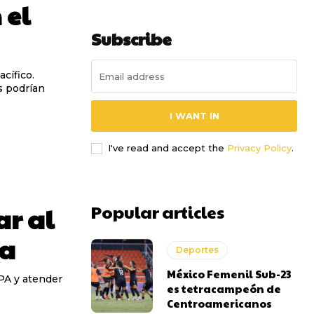
 el
Subscribe
cífico.
s podrían
I WANT IN
I've read and accept the
Privacy Policy
.
Popular articles
ar al
ua
Deportes
México Femenil Sub-23
APA y atender
es tetracampeón de
Centroamericanos