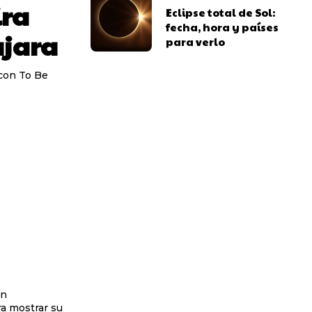
ira
Eclipse total de Sol:
fecha, hora y países
ajara
para verlo
 con To Be
en
ra mostrar su