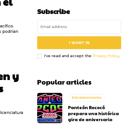
 el
Subscribe
cífico.
s podrían
I WANT IN
I've read and accept the
Privacy Policy
.
en y
Popular articles
s
Entretenimiento
Panteón Rococó
icenciatura
prepara una histórica
gira de aniversario