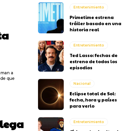
Entretenimiento
Primetime estrena
tráiler basado en una
historia real
ta
Entretenimiento
Ted Lasso: fechas de
estreno de todos los
episodios
aman a
 de que
Nacional
Eclipse total de Sol:
fecha, hora y países
para verlo
llega
Entretenimiento