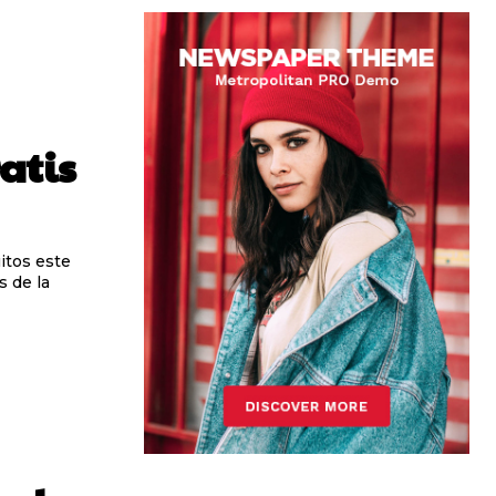
ratis
itos este
s de la