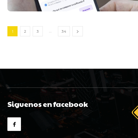
...
1
2
3
34
Siguenos en facebook