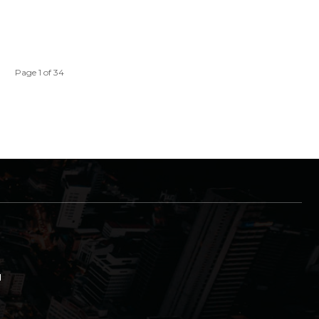
Page 1 of 34
a