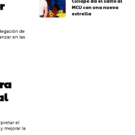
Cíclope da el salto al
r
MCU con una nueva
estrella
elegación de
nzar en las
ara
al
pretar el
y mejorar la