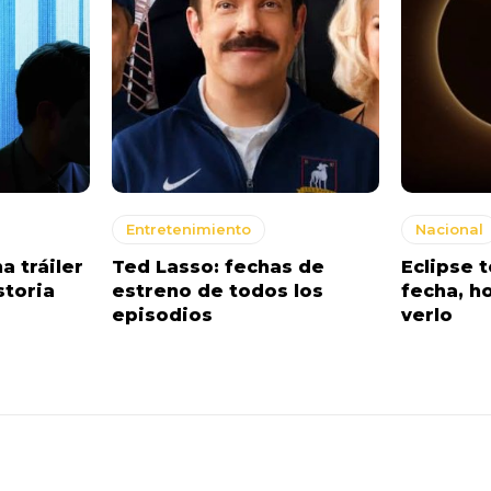
Entretenimiento
Nacional
a tráiler
Ted Lasso: fechas de
Eclipse t
storia
estreno de todos los
fecha, h
episodios
verlo