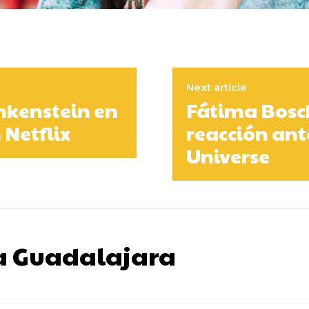
Next article
nkenstein en
Fátima Bosch
 Netflix
reacción ant
Universe
a Guadalajara