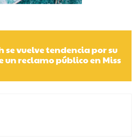
 se vuelve tendencia por su
e un reclamo público en Miss