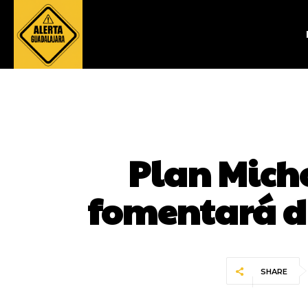
Plan Micho
fomentará di
SHARE