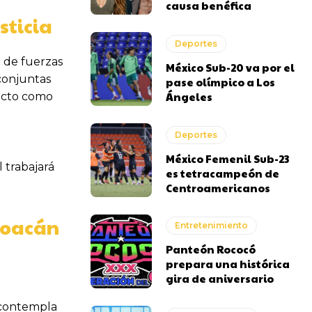
causa benéfica
sticia
Deportes
a de fuerzas
México Sub-20 va por el
 conjuntas
pase olímpico a Los
Ángeles
pacto como
Deportes
México Femenil Sub-23
 trabajará
es tetracampeón de
Centroamericanos
choacán
Entretenimiento
Panteón Rococó
prepara una histórica
gira de aniversario
n contempla