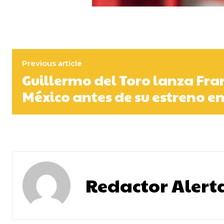
Previous article
Guillermo del Toro lanza Fra
México antes de su estreno en
Redactor Alert