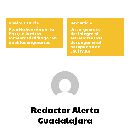
Previous article
Next article
Plan Michoacán por la
Un carguero se
Paz y la Justicia
desintegra al
fomentará diálogo con
estrellarse tras
pueblos originarios
despegar en el
aeropuerto de
Louisville.
Redactor Alerta
Guadalajara