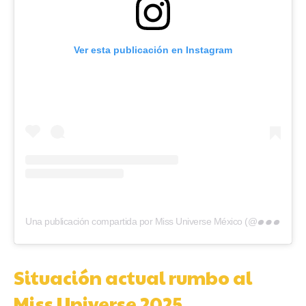
Ver esta publicación en Instagram
U
na publicación compartida por Miss Universe México (@missuniverse.mexico)
Situación actual rumbo al
Miss Universe 2025