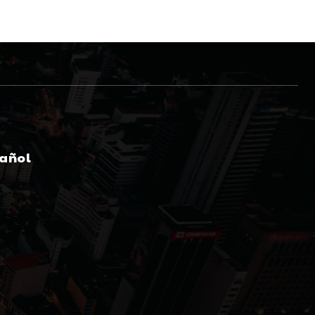
pañol