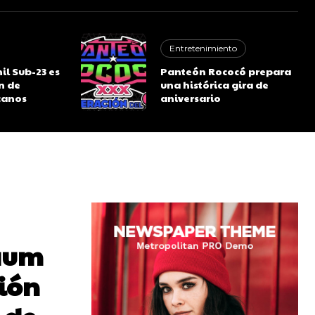
Entretenimiento
l Sub-23 es
Panteón Rococó prepara
n de
una histórica gira de
canos
aniversario
baum
ión