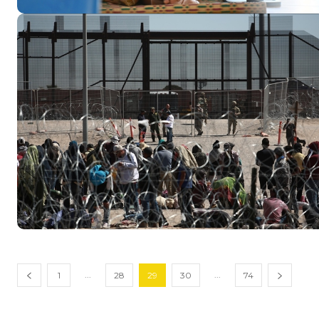
...
...
1
28
29
30
74