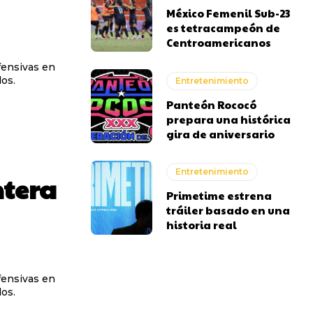
México Femenil Sub-23
es tetracampeón de
Centroamericanos
fensivas en
dos.
Entretenimiento
Panteón Rococó
prepara una histórica
gira de aniversario
Entretenimiento
ntera
Primetime estrena
tráiler basado en una
historia real
fensivas en
dos.