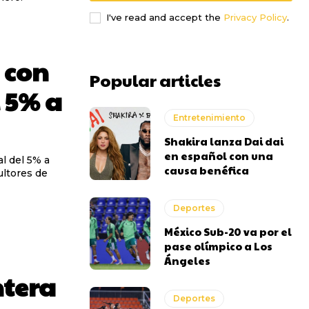
I've read and accept the
Privacy Policy
.
 con
Popular articles
 5% a
Entretenimiento
Shakira lanza Dai dai
en español con una
l del 5% a
causa benéfica
ultores de
Deportes
México Sub-20 va por el
pase olímpico a Los
Ángeles
ntera
Deportes