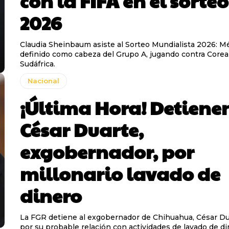
con la FIFA en el sorteo
2026
Claudia Sheinbaum asiste al Sorteo Mundialista 2026: M
definido como cabeza del Grupo A, jugando contra Corea 
Sudáfrica.
Nacional
¡Última Hora! Detiene
César Duarte,
exgobernador, por
millonario lavado de
dinero
La FGR detiene al exgobernador de Chihuahua, César Du
por su probable relación con actividades de lavado de di