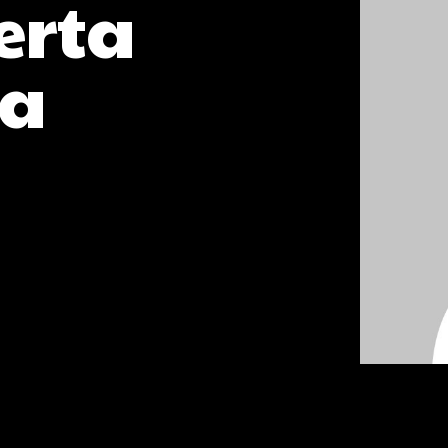
erta
ra