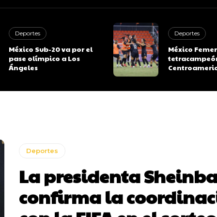
Deportes
Deportes
México Sub-20 va por el
México Femeni
pase olímpico a Los
tetracampeó
Ángeles
Centroameri
Deportes
La presidenta Shein
confirma la coordinac