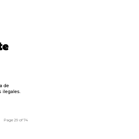
te
a de
 ilegales.
Page 29 of 74