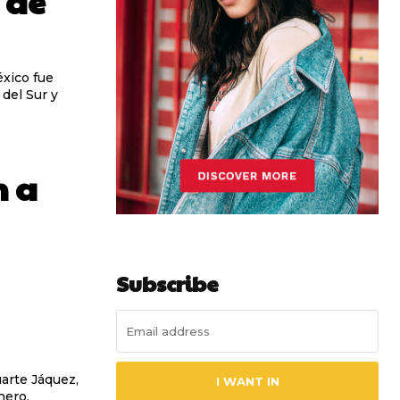
 de
éxico fue
del Sur y
n a
Subscribe
arte Jáquez,
I WANT IN
nero.