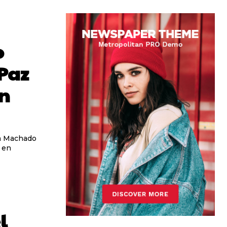
o
 Paz
en
na Machado
 en
l