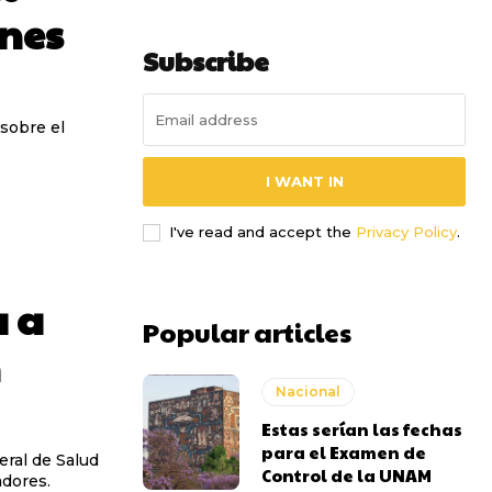
ones
Subscribe
 sobre el
I WANT IN
I've read and accept the
Privacy Policy
.
a a
Popular articles
n
Nacional
Estas serían las fechas
para el Examen de
eral de Salud
Control de la UNAM
adores.