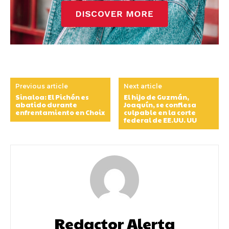
Previous article
Next article
Sinaloa: El Pichón es
El hijo de Guzmán,
abatido durante
Joaquín, se confiesa
enfrentamiento en Choix
culpable en la corte
federal de EE.UU. UU
Redactor Alerta